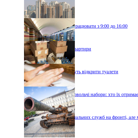
Київські школи будуть працювати з 9:00 до 16:00
У Києві подорожчали квартири
У київському метро хочуть відкрити туалети
У Києві роздадуть продовольчі набори: хто їх отрима
Тисячі робітників комунальних служб на фронті, але 