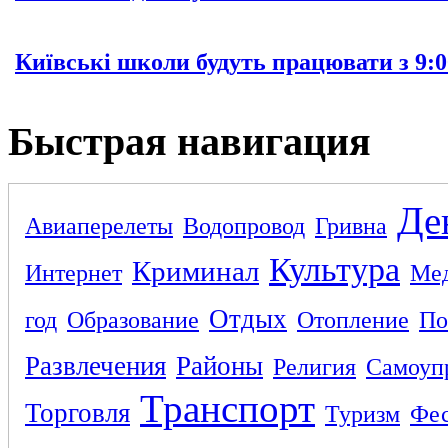
Київські школи будуть працювати з 9:0
Быстрая навигация
Де
Авиаперелеты
Водопровод
Гривна
Культура
Криминал
Интернет
Ме
Отдых
год
Образование
Отопление
По
Развлечения
Районы
Религия
Самоуп
Транспорт
Торговля
Туризм
Фес