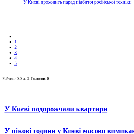
У Києві проходить парад підбитої російської техніки
1
2
3
4
5
Рейтинг
0.0
из
5
. Голосов:
0
У Києві подорожчали квартири
У пікові години у Києві масово вимика