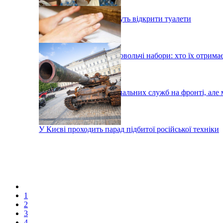
У київському метро хочуть відкрити туалети
У Києві роздадуть продовольчі набори: хто їх отрима
Тисячі робітників комунальних служб на фронті, але 
У Києві проходить парад підбитої російської техніки
1
2
3
4