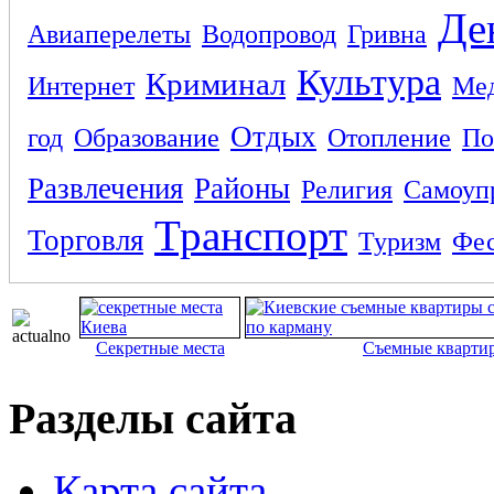
Де
Авиаперелеты
Водопровод
Гривна
Культура
Криминал
Интернет
Ме
Отдых
год
Образование
Отопление
По
Развлечения
Районы
Религия
Самоуп
Транспорт
Торговля
Туризм
Фес
Секретные места
Съемные кварти
Разделы сайта
Карта сайта