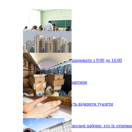
Київські школи будуть працювати з 9:00 до 16:00
У Києві подорожчали квартири
У київському метро хочуть відкрити туалети
У Києві роздадуть продовольчі набори: хто їх отрима