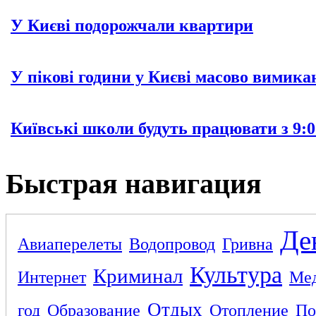
У Києві подорожчали квартири
У пікові години у Києві масово вимика
Київські школи будуть працювати з 9:0
Быстрая навигация
Де
Авиаперелеты
Водопровод
Гривна
Культура
Криминал
Интернет
Ме
Отдых
год
Образование
Отопление
По