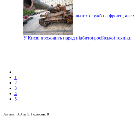
Тисячі робітників комунальних служб на фронті, але 
У Києві проходить парад підбитої російської техніки
1
2
3
4
5
Рейтинг
0.0
из
5
. Голосов:
0