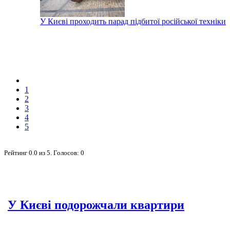
У Києві проходить парад підбитої російської техніки
1
2
3
4
5
Рейтинг
0.0
из
5
. Голосов:
0
У Києві подорожчали квартири