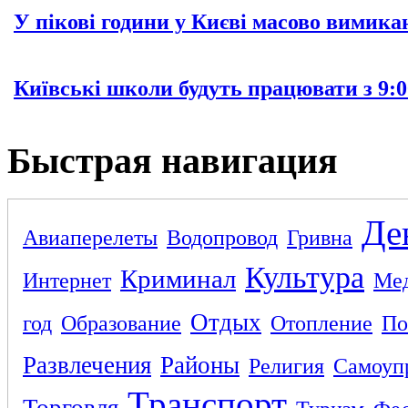
У пікові години у Києві масово вимика
Київські школи будуть працювати з 9:0
Быстрая навигация
Де
Авиаперелеты
Водопровод
Гривна
Культура
Криминал
Интернет
Ме
Отдых
год
Образование
Отопление
По
Развлечения
Районы
Религия
Самоуп
Транспорт