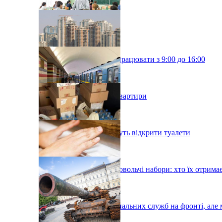
Київські школи будуть працювати з 9:00 до 16:00
У Києві подорожчали квартири
У київському метро хочуть відкрити туалети
У Києві роздадуть продовольчі набори: хто їх отрима
Тисячі робітників комунальних служб на фронті, але 