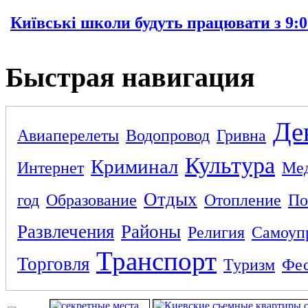
Київські школи будуть працювати з 9:0
Быстрая навигация
Де
Авиаперелеты
Водопровод
Гривна
Культура
Криминал
Интернет
Ме
Отдых
год
Образование
Отопление
По
Развлечения
Районы
Религия
Самоуп
Транспорт
Торговля
Туризм
Фес