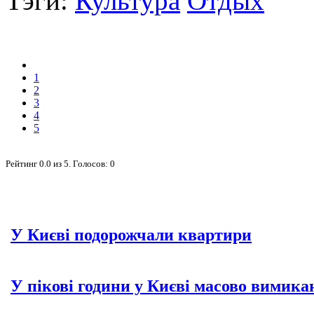
Тэги:
Культура
Отдых
1
2
3
4
5
Рейтинг
0.0
из
5
. Голосов:
0
У Києві подорожчали квартири
У пікові години у Києві масово вимика