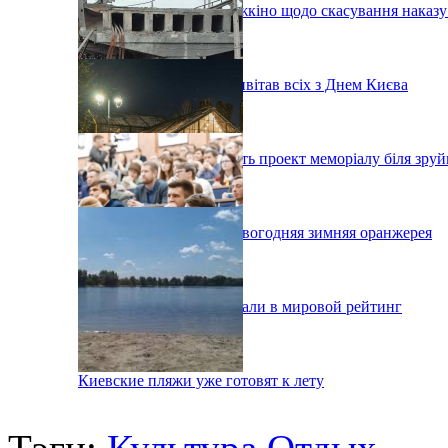
Рада звернулася до Держкіно щодо скасування наказ
Мер Віталій Кличко привітав всіх з Днем Києва
Архітектори розробляють проект меморіалу біля зруй
На ВДНХ открылась новогодняя зимняя оранжерея
Два киевских ВУЗа попали в мировой рейтинг
Киевские пляжи уже готовят к лету