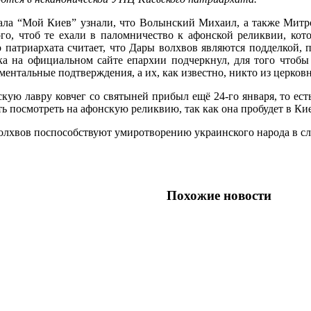
ала “Мой Киев” узнали, что Волынский Михаил, а также Митр
го, чтоб те ехали в паломничество к афонской реликвии, кот
 патриархата считает, что Дары волхвов являются подделкой, 
ыка на официальном сайте епархии подчеркнул, для того чтобы
ментальные подтверждения, а их, как известно, никто из церков
ую лавру ковчег со святыней прибыл ещё 24-го января, то ест
ь посмотреть на афонскую реликвию, так как она пробудет в Кие
лхвов поспособствуют умиротворению украинского народа в сл
Похожие новости