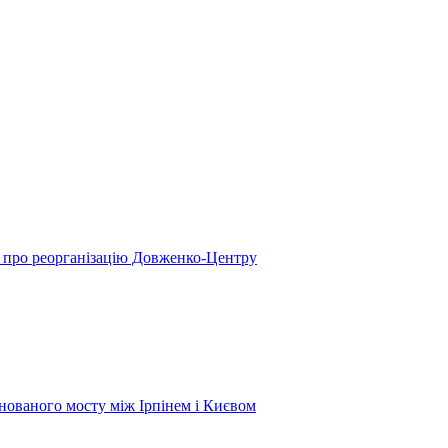
у про реорганізацію Довженко-Центру
нованого мосту між Ірпінем і Києвом