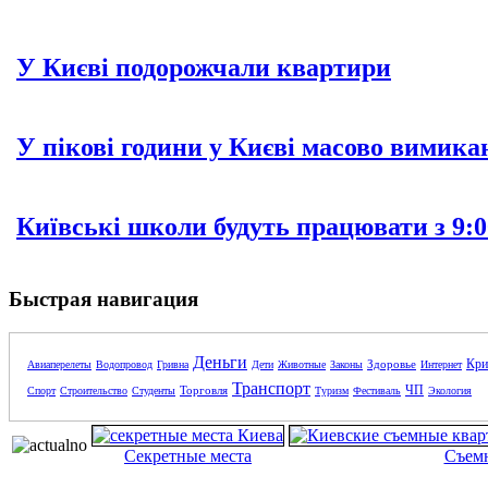
У Києві подорожчали квартири
У пікові години у Києві масово вимика
Київські школи будуть працювати з 9:0
Быстрая навигация
Деньги
Кри
Здоровье
Авиаперелеты
Водопровод
Гривна
Дети
Животные
Законы
Интернет
Транспорт
ЧП
Торговля
Спорт
Строительство
Студенты
Туризм
Фестиваль
Экология
Секретные места
Съем