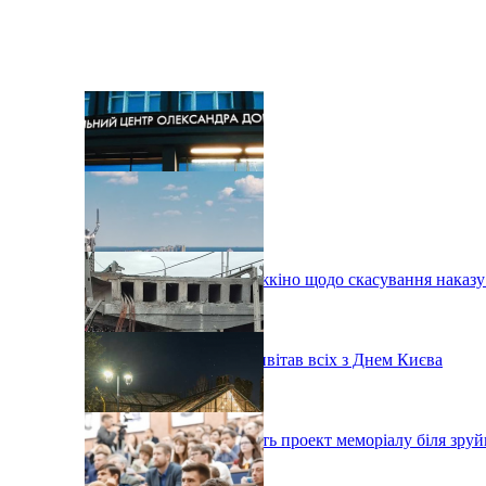
Рада звернулася до Держкіно щодо скасування наказ
Мер Віталій Кличко привітав всіх з Днем Києва
Архітектори розробляють проект меморіалу біля зруй