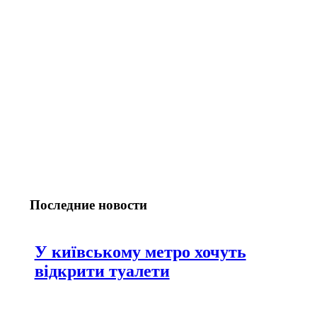
Последние новости
У київському метро хочуть
відкрити туалети