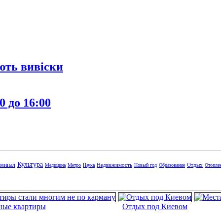
ють вивіски
0 до 16:00
Культура
минал
Недвижимость
Отдых
Медицина
Метро
Наука
Новый год
Образование
Отопле
ные квартиры
Отдых под Киевом