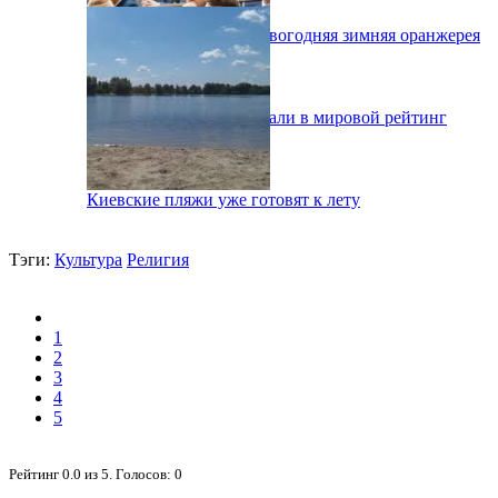
На ВДНХ открылась новогодняя зимняя оранжерея
Два киевских ВУЗа попали в мировой рейтинг
Киевские пляжи уже готовят к лету
Тэги:
Культура
Религия
1
2
3
4
5
Рейтинг
0.0
из
5
. Голосов:
0