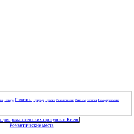
Политика
Развлечения
Районы
ние
Погода
Природа
Пробки
Религия
Самоуправление
Романтические места