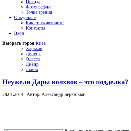
Погода
Фотографии
Точка зрения
О журнале
Как стать автором!
Контакты
Вход
Выбрать город:
Киев
Харьков
Донецк
Одесса
Днепр
Львов
Неужели Дары волхвов – это подделка?
28.01.2014
|
Автор: Александр Березовый
В подлинности святыни сомнева