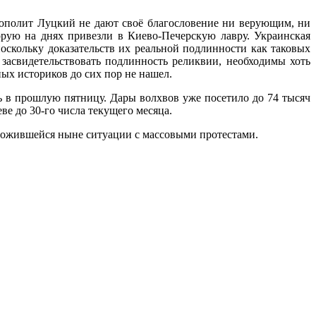
ополит Луцкий не дают своё благословение ни верующим, ни
орую на днях привезли в Киево-Печерскую лавру. Украинская
поскольку доказательств их реальной подлинности как таковых
 засвидетельствовать подлинность реликвии, необходимы хоть
ных историков до сих пор не нашел.
ь в прошлую пятницу. Дары волхвов уже посетило до 74 тысяч
ве до 30-го числа текущего месяца.
ожившейся ныне ситуации с массовыми протестами.