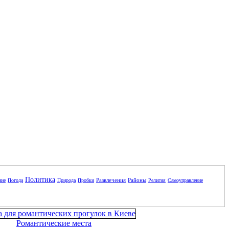
Политика
Развлечения
Районы
ние
Погода
Природа
Пробки
Религия
Самоуправление
Романтические места