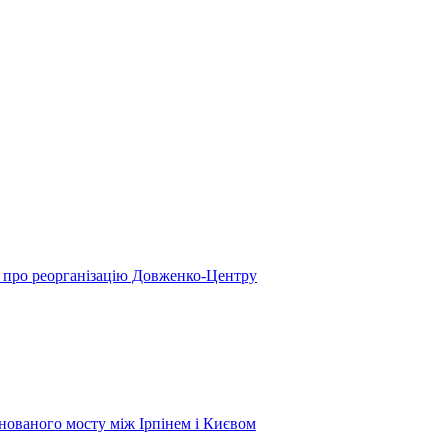
у про реорганізацію Довженко-Центру
нованого мосту між Ірпінем і Києвом