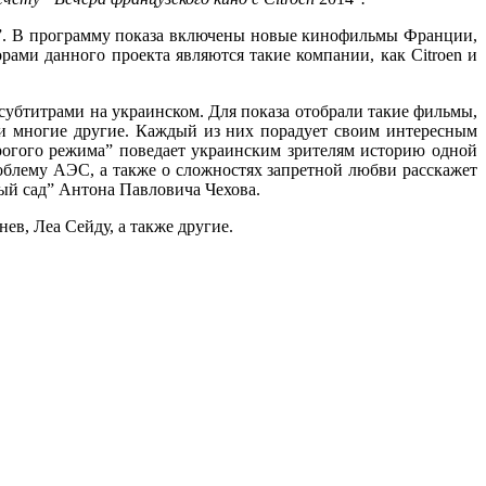
ев”. В программу показа включены новые кинофильмы Франции,
ами данного проекта являются такие компании, как Citroen и
субтитрами на украинском. Для показа отобрали такие фильмы,
” и многие другие. Каждый из них порадует своим интересным
рогого режима” поведает украинским зрителям историю одной
роблему АЭС, а также о сложностях запретной любви расскажет
ый сад” Антона Павловича Чехова.
в, Леа Сейду, а также другие.