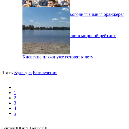
На ВДНХ открылась новогодняя зимняя оранжерея
Два киевских ВУЗа попали в мировой рейтинг
Киевские пляжи уже готовят к лету
Тэги:
Культура
Развлечения
1
2
3
4
5
Рейтинг
0.0
из
5
. Голосов:
0