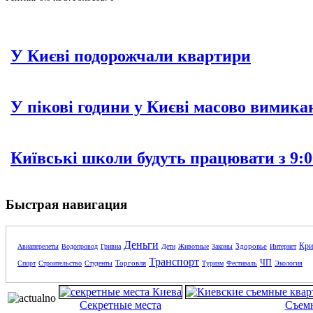
У Києві подорожчали квартири
У пікові години у Києві масово вимика
Київські школи будуть працювати з 9:0
Быстрая навигация
Деньги
Кри
Здоровье
Авиаперелеты
Водопровод
Гривна
Дети
Животные
Законы
Интернет
Транспорт
ЧП
Торговля
Спорт
Строительство
Студенты
Туризм
Фестиваль
Экология
Секретные места
Съем