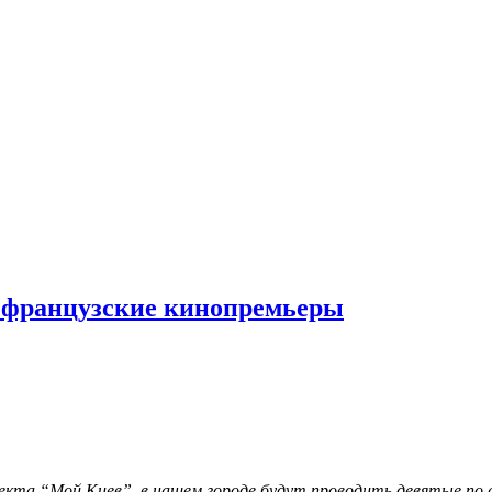
ь французские кинопремьеры
та “Мой Киев”, в нашем городе будут проводить девятые по сч