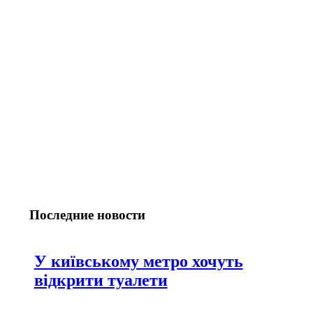
Последние новости
У київському метро хочуть
відкрити туалети