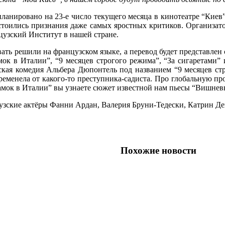
планировано на 23-е число текущего месяца в кинотеатре “Ки
тоились признания даже самых яростных критиков. Организатор
цузский Институт в нашей стране.
ть решили на французском языке, а перевод будет представлен 
мок в Италии”, “9 месяцев строгого режима”, “За сигаретами
кая комедия Альбера Дюпонтель под названием “9 месяцев ст
ременела от какого-то преступника-садиста. Про глобальную п
амок в Италии” вы узнаете сюжет известной нам пьесы “Вишнев
зские актёры Фанни Ардан, Валерия Бруни-Тедески, Катрин Дене
Похожие новости