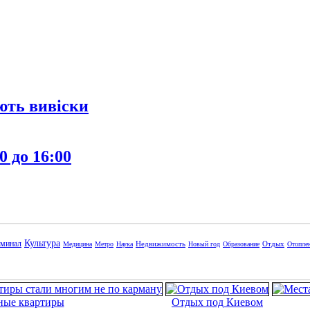
ють вивіски
0 до 16:00
Культура
минал
Недвижимость
Отдых
Медицина
Метро
Наука
Новый год
Образование
Отопле
ные квартиры
Отдых под Киевом