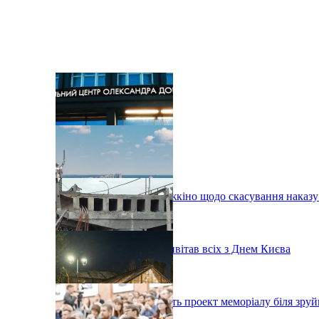
Рада звернулася до Держкіно щодо скасування наказ
Мер Віталій Кличко привітав всіх з Днем Києва
Архітектори розробляють проект меморіалу біля зруй