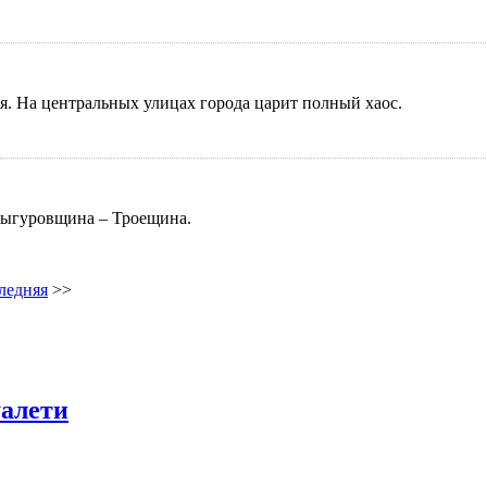
. На центральных улицах города царит полный хаос.
Выгуровщина – Троещина.
ледняя
>>
уалети