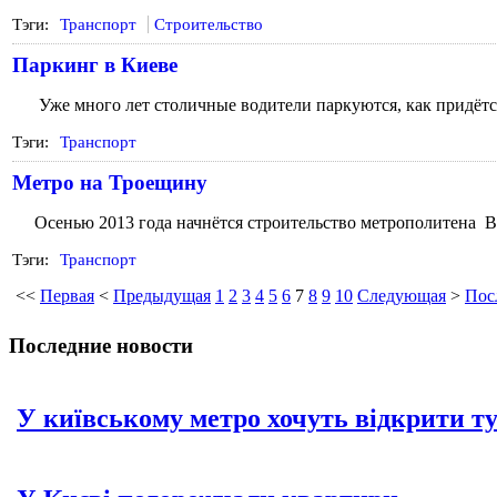
Тэги:
Транспорт
Строительство
Паркинг в Киеве
Уже много лет столичные водители паркуются, как придётся
Тэги:
Транспорт
Метро на Троещину
Осенью 2013 года начнётся строительство метрополитена 
Тэги:
Транспорт
<<
Первая
<
Предыдущая
1
2
3
4
5
6
7
8
9
10
Следующая
>
Пос
Последние новости
У київському метро хочуть відкрити т