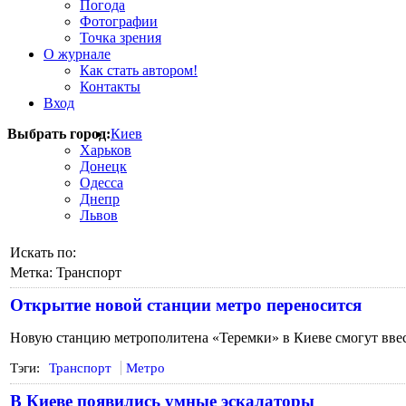
Погода
Фотографии
Точка зрения
О журнале
Как стать автором!
Контакты
Вход
Выбрать город:
Киев
Харьков
Донецк
Одесса
Днепр
Львов
Искать по:
Метка:
Транспорт
Открытие новой станции метро переносится
Новую станцию метрополитена «Теремки» в Киеве смогут вве
Тэги:
Транспорт
Метро
В Киеве появились умные эскалаторы