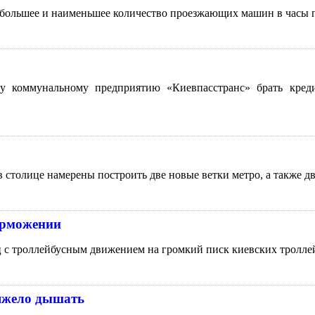
ибольшее и наименьшее количество проезжающих машин в часы 
му коммунальному предприятию «Киевпасстранс» брать кре
в столице намерены построить две новые ветки метро, а также дв
орможении
 с троллейбусным движением на громкий писк киевских троллей
тяжело дышать