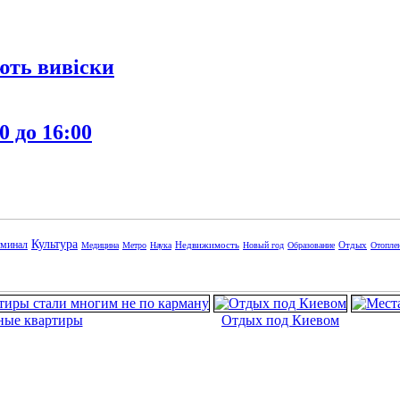
ють вивіски
0 до 16:00
Культура
минал
Недвижимость
Отдых
Медицина
Метро
Наука
Новый год
Образование
Отопле
ные квартиры
Отдых под Киевом