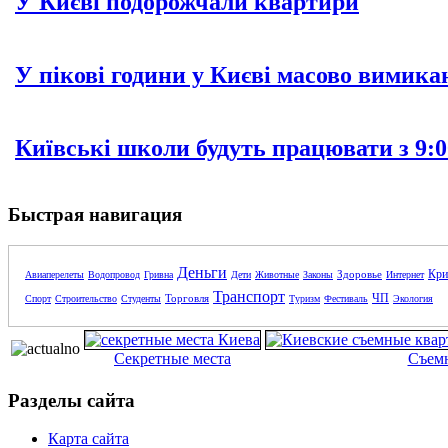
У Києві подорожчали квартири
У пікові години у Києві масово вимика
Київські школи будуть працювати з 9:0
Быстрая навигация
Деньги
Кри
Здоровье
Авиаперелеты
Водопровод
Гривна
Дети
Животные
Законы
Интернет
Транспорт
ЧП
Торговля
Спорт
Строительство
Студенты
Туризм
Фестиваль
Экология
Секретные места
Съем
Разделы сайта
Карта сайта