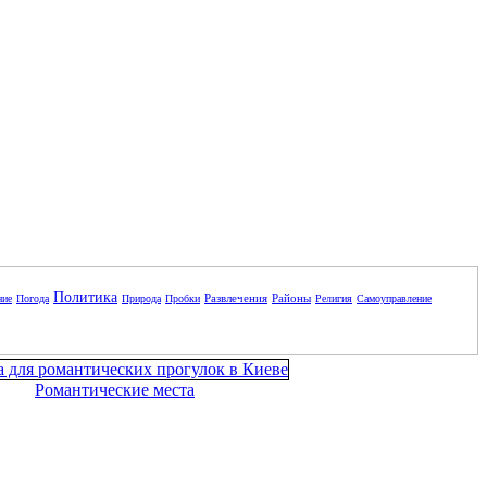
Политика
Развлечения
Районы
ние
Погода
Природа
Пробки
Религия
Самоуправление
Романтические места