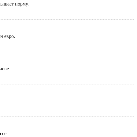
вышает норму.
н евро.
иеве.
ссе.