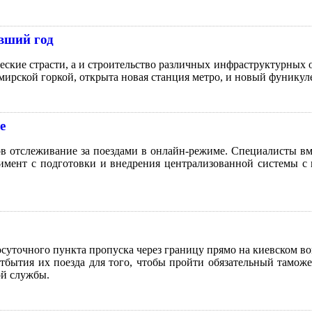
увший год
ские страсти, а и строительство различных инфраструктурных о
ирской горкой, открыта новая станция метро, и новый фуникул
е
ов отслеживание за поездами в онлайн-режиме. Специалисты в
римент с подготовки и внедрения централизованной системы с
суточного пункта пропуска через границу прямо на киевском вок
о отбытия их поезда для того, чтобы пройти обязательный там
ой службы.