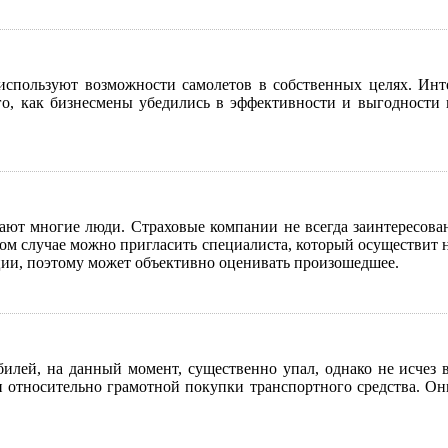
спользуют возможности самолетов в собственных целях. Интер
ого, как бизнесмены убедились в эффективности и выгодности
ают многие люди. Страховые компании не всегда заинтересован
том случае можно пригласить специалиста, который осуществит н
ции, поэтому может объективно оценивать произошедшее.
илей, на данный момент, существенно упал, однако не исчез 
 относительно грамотной покупки транспортного средства. Они