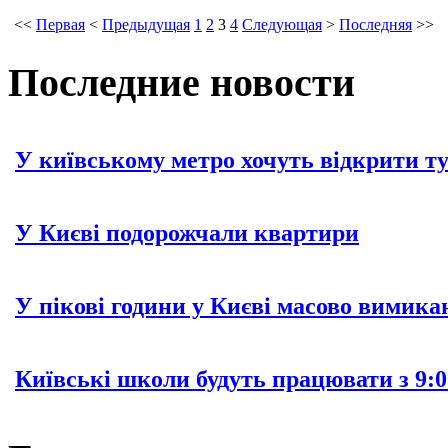
<<
Первая
<
Предыдущая
1
2
3
4
Следующая
>
Последняя
>>
Последние новости
У київському метро хочуть відкрити т
У Києві подорожчали квартири
У пікові години у Києві масово вимика
Київські школи будуть працювати з 9:0