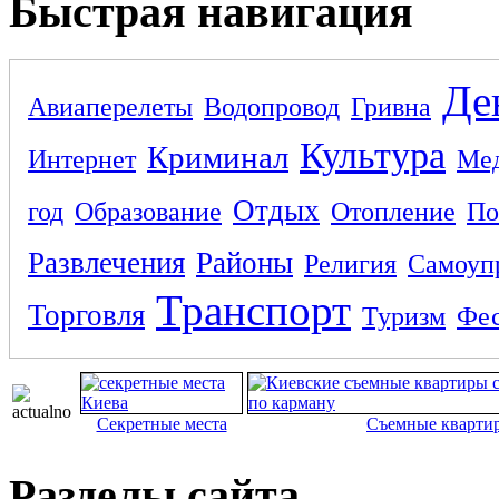
Быстрая навигация
Де
Авиаперелеты
Водопровод
Гривна
Культура
Криминал
Интернет
Ме
Отдых
год
Образование
Отопление
По
Развлечения
Районы
Религия
Самоуп
Транспорт
Торговля
Туризм
Фес
Секретные места
Съемные кварти
Разделы сайта