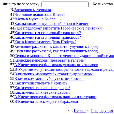
Фильтр по заголовку
Количество 
№
Заголовок материала
41
Что новое появится в Киеве?
42
"Ночь в музее" в Киеве
43
Как начинается купальный сезон в Киеве?
44
Раде предложат запретить Георгиевские ленточки
45
Как изменится столичный транспорт?
46
Как изменится столичный транспорт?
47
Как в Киеве отметят День Победы?
48
Киевляне рассказали, как хотят улучшить город
49
Киевляне рассказали, как хотят улучшить город
50
Серпы и молоты в Киеве заменят государственной симв
51
Киевские переходы превратят в галереи
52
В Киеве прошел фестиваль украинских товаров
53
В Украине могут появиться религиозные школы и детса
54
В киевских маршрутках ставят видеокамеры
55
В киевском метро уберут сотни киосков
56
Как путешествовать в кризис?
57
Как изменятся киевские дворы?
58
Как изменятся киевские дворы?
59
В Киеве прошел фестиваль паники и истерики
60
В Киеве началась мода на барахолки
<<
Первая
<
Предыдущая