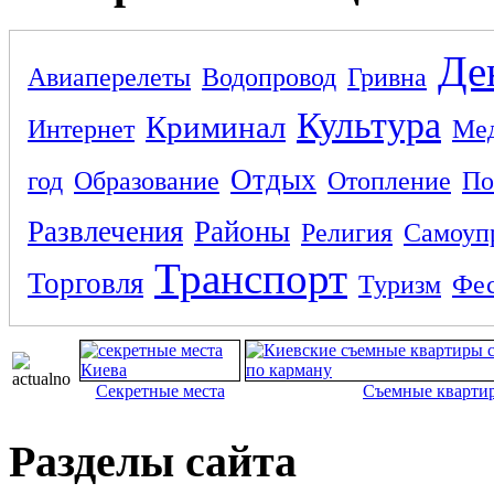
Де
Авиаперелеты
Водопровод
Гривна
Культура
Криминал
Интернет
Ме
Отдых
год
Образование
Отопление
По
Развлечения
Районы
Религия
Самоуп
Транспорт
Торговля
Туризм
Фес
Секретные места
Съемные кварти
Разделы сайта