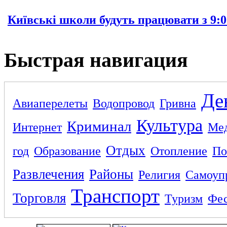
Київські школи будуть працювати з 9:0
Быстрая навигация
Де
Авиаперелеты
Водопровод
Гривна
Культура
Криминал
Интернет
Ме
Отдых
год
Образование
Отопление
По
Развлечения
Районы
Религия
Самоуп
Транспорт
Торговля
Туризм
Фес