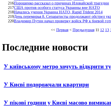
216
Порошенко рассказал о причинах Иловайской трагедии
217
США против особого статуса Украины вне НАТО
218
Начались учения Украина НАТО, Rapid Trident 2014
219
День перемирья 8. Сепаратисты продолжают обстрел у
220
Владимир Путин начал проверку войск РФ к боевой гот
<<
Первая
<
Предыдущая
11
12
13
Последние новости
У київському метро хочуть відкрити т
У Києві подорожчали квартири
У пікові години у Києві масово вимика