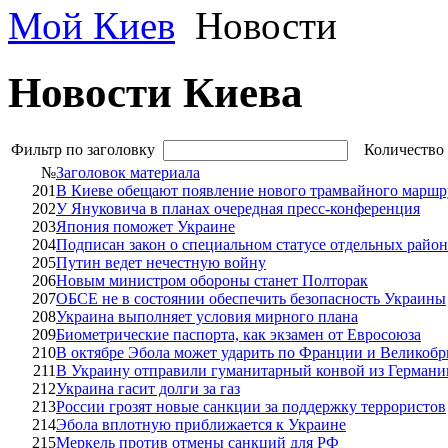
Мой Киев
Новости
Новости Киева
Фильтр по заголовку
Количество 
№
Заголовок материала
201
В Киеве обещают появление нового трамвайного маршр
202
У Януковича в планах очередная пресс-конференция
203
Япония поможет Украине
204
Подписан закон о специальном статусе отдельных райо
205
Путин ведет нечестную войну
206
Новым министром обороны станет Полторак
207
ОБСЕ не в состоянии обеспечить безопасность Украины
208
Украина выполняет условия мирного плана
209
Биометрические паспорта, как экзамен от Евросоюза
210
В октябре Эбола может ударить по Франции и Великоб
211
В Украину отправили гуманитарный конвой из Германи
212
Украина гасит долги за газ
213
России грозят новые санкции за поддержку террористов
214
Эбола вплотную приближается к Украине
215
Меркель против отмены санкций для РФ