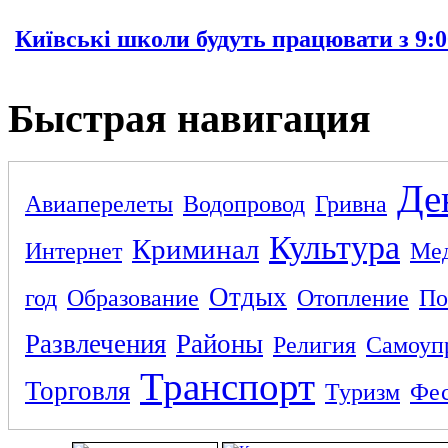
Київські школи будуть працювати з 9:0
Быстрая навигация
Де
Авиаперелеты
Водопровод
Гривна
Культура
Криминал
Интернет
Ме
Отдых
год
Образование
Отопление
По
Развлечения
Районы
Религия
Самоуп
Транспорт
Торговля
Туризм
Фес